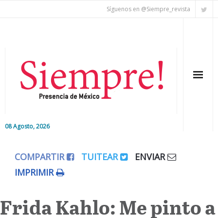
Síguenos en @Siempre_revista
08 Agosto, 2026
Inicio
COMPARTIR
TUITEAR
ENVIAR
Editorial
IMPRIMIR
Nacional
Frida Kahlo: Me pinto a
Colaboradores