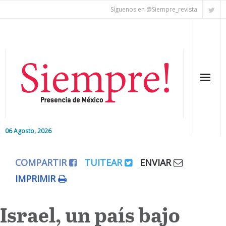
Síguenos en @Siempre_revista
06 Agosto, 2026
Inicio
COMPARTIR
TUITEAR
ENVIAR
Editorial
IMPRIMIR
Nacional
Israel, un país bajo
Colaboradores