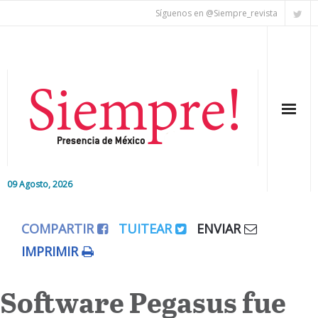
Síguenos en @Siempre_revista
09 Agosto, 2026
Inicio
COMPARTIR
TUITEAR
ENVIAR
Editorial
IMPRIMIR
Nacional
Software Pegasus fue
Colaboradores