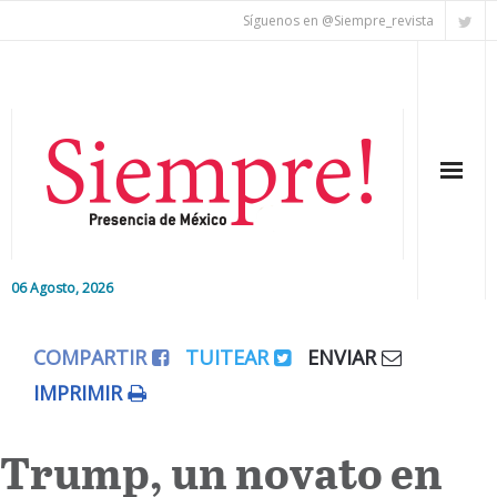
Síguenos en @Siempre_revista
06 Agosto, 2026
Inicio
COMPARTIR
TUITEAR
ENVIAR
Editorial
IMPRIMIR
Nacional
Trump, un novato en
Colaboradores