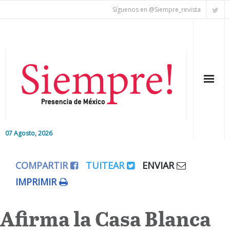
Síguenos en @Siempre_revista
07 Agosto, 2026
Inicio
COMPARTIR
TUITEAR
ENVIAR
Editorial
IMPRIMIR
Nacional
Afirma la Casa Blanca
Colaboradores