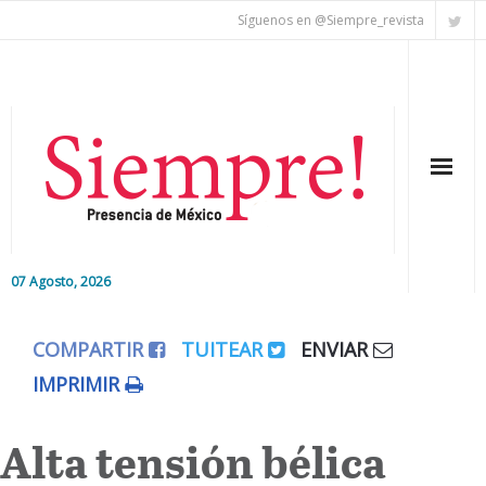
Síguenos en @Siempre_revista
07 Agosto, 2026
Inicio
COMPARTIR
TUITEAR
ENVIAR
Editorial
IMPRIMIR
Nacional
Alta tensión bélica
Colaboradores