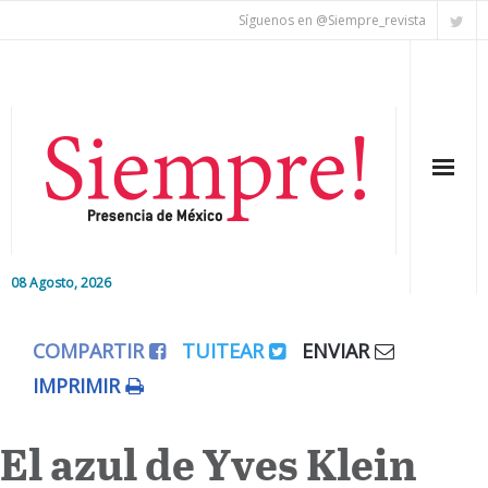
Síguenos en @Siempre_revista
08 Agosto, 2026
Inicio
COMPARTIR
TUITEAR
ENVIAR
Editorial
IMPRIMIR
Nacional
El azul de Yves Klein
Colaboradores