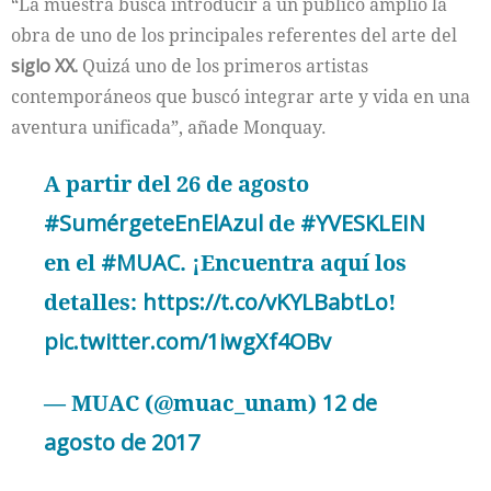
“La muestra busca introducir a un público amplio la
obra de uno de los principales referentes del arte del
siglo XX.
Quizá uno de los primeros artistas
contemporáneos que buscó integrar arte y vida en una
aventura unificada”, añade Monquay.
A partir del 26 de agosto
#SumérgeteEnElAzul
de
#YVESKLEIN
en el
#MUAC
. ¡Encuentra aquí los
detalles:
https://t.co/vKYLBabtLo
!
pic.twitter.com/1iwgXf4OBv
— MUAC (@muac_unam)
12 de
agosto de 2017