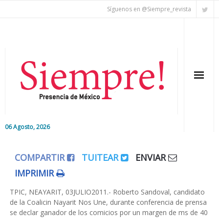
Síguenos en @Siempre_revista
06 Agosto, 2026
Inicio
COMPARTIR
TUITEAR
ENVIAR
Editorial
IMPRIMIR
Nacional
TPIC, NEAYARIT, 03JULIO2011.- Roberto Sandoval, candidato
de la Coalicin Nayarit Nos Une, durante conferencia de prensa
se declar ganador de los comicios por un margen de ms de 40
Colaboradores