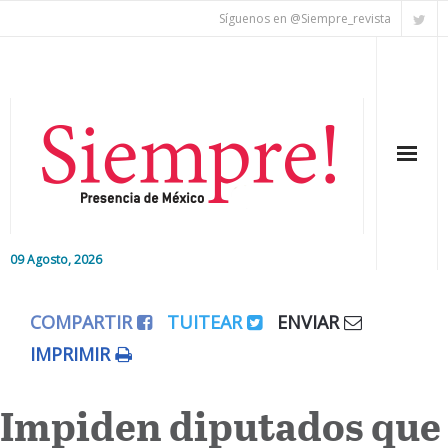
Síguenos en @Siempre_revista
09 Agosto, 2026
Inicio
COMPARTIR
TUITEAR
ENVIAR
Editorial
IMPRIMIR
Nacional
Impiden diputados que
Colaboradores