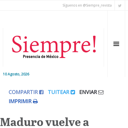
Síguenos en @Siempre_revista
10 Agosto, 2026
Inicio
COMPARTIR
TUITEAR
ENVIAR
Editorial
IMPRIMIR
Nacional
Maduro vuelve a
Colaboradores