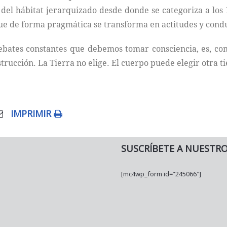
r del hábitat jerarquizado desde donde se categoriza a lo
ue de forma pragmática se transforma en actitudes y conduc
ebates constantes que debemos tomar consciencia, es, com
rucción. La Tierra no elige. El cuerpo puede elegir otra ti
IMPRIMIR
SUSCRÍBETE A NUESTR
[mc4wp_form id=”245066″]