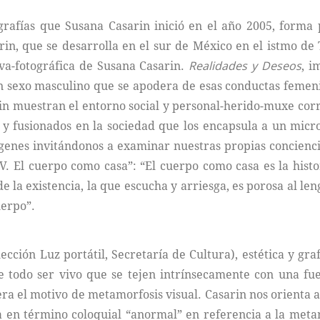
grafías que Susana Casarin inició en el año 2005, forma
rin, que se desarrolla en el sur de México en el istmo d
iva-fotográfica de Susana Casarin.
Realidades y Deseos
, i
 sexo masculino que se apodera de esas conductas femeni
in muestran el entorno social y personal-herido-muxe corr
s y fusionados en la sociedad que los encapsula a un mi
genes invitándonos a examinar nuestras propias concienci
. El cuerpo como casa”: “El cuerpo como casa es la histo
e la existencia, la que escucha y arriesga, es porosa al le
uerpo”.
ección Luz portátil, Secretaría de Cultura), estética y g
 todo ser vivo que se tejen intrínsecamente con una fue
era el motivo de metamorfosis visual. Casarin nos orienta a
 en término coloquial “anormal” en referencia a la metam