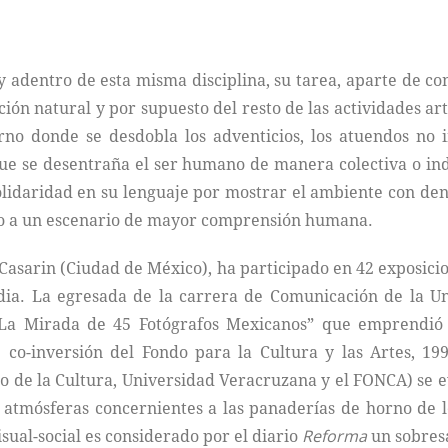
 y adentro de esta misma disciplina, su tarea, aparte de co
ón natural y por supuesto del resto de las actividades artíst
rno donde se desdobla los adventicios, los atuendos no 
ue se desentraña el ser humano de manera colectiva o ind
solidaridad en su lenguaje por mostrar el ambiente con de
do a un escenario de mayor comprensión humana.
 Casarin (Ciudad de México), ha participado en 42 exposici
India. La egresada de la carrera de Comunicación de la 
 “La Mirada de 45 Fotógrafos Mexicanos” que emprendi
co-inversión del Fondo para la Cultura y las Artes, 19
o de la Cultura, Universidad Veracruzana y el FONCA) se ev
s, atmósferas concernientes a las panaderías de horno de 
isual-social es considerado por el diario
Reforma
un sobresa