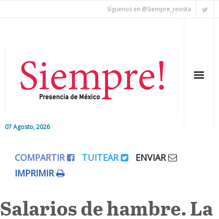
Síguenos en @Siempre_revista
07 Agosto, 2026
Inicio
COMPARTIR
TUITEAR
ENVIAR
Editorial
IMPRIMIR
Nacional
Salarios de hambre. La
Colaboradores