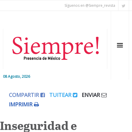
Síguenos en @Siempre_revista
08 Agosto, 2026
Inicio
COMPARTIR
TUITEAR
ENVIAR
Editorial
IMPRIMIR
Nacional
Inseguridad e
Colaboradores