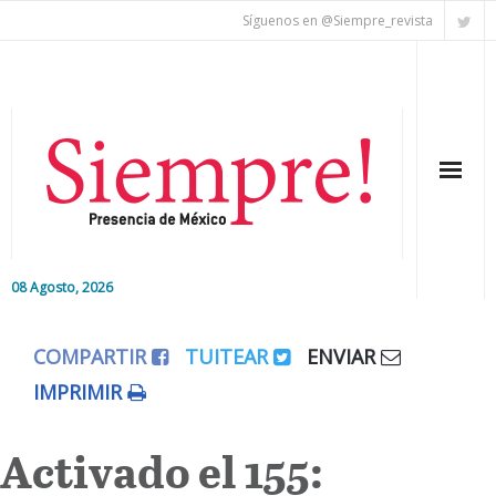
Síguenos en @Siempre_revista
08 Agosto, 2026
Inicio
COMPARTIR
TUITEAR
ENVIAR
Editorial
IMPRIMIR
Nacional
Activado el 155:
Colaboradores