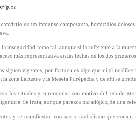
dríguez
se convirtió en un inmenso camposanto, homicidios doloso
iva.
 la inseguridad como tal, aunque si lo referente a la muer
d acaso más representativa en las fechas de los dos primer
s siguen vigentes, por fortuna es algo que ni el neolibe
 la zona Lacustre y la Meseta Purépecha y de ahí se irradia
 como los rituales y ceremonias con motivo del Día de 
raigambre. Se trata, aunque parezca paradójico, de una cel
entes y se manifiestan con sacro simbolismo que encierr