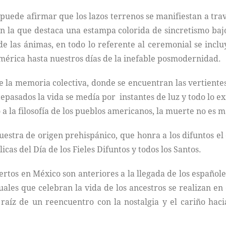
uede afirmar que los lazos terrenos se manifiestan a tra
en la que destaca una estampa colorida de sincretismo bajo
e las ánimas, en todo lo referente al ceremonial se inclu
mérica hasta nuestros días de la inefable posmodernidad.
 la memoria colectiva, donde se encuentran las vertientes
tepasados la vida se medía por instantes de luz y todo lo e
a la filosofía de los pueblos americanos, la muerte no es m
estra de origen prehispánico, que honra a los difuntos el
icas del Día de los Fieles Difuntos y todos los Santos.
rtos en México son anteriores a la llegada de los españole
ales que celebran la vida de los ancestros se realizan en
 raíz de un reencuentro con la nostalgia y el cariño haci