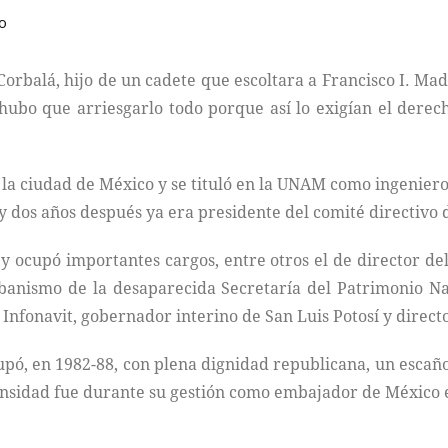
o
rbalá, hijo de un cadete que escoltara a Francisco I. Mad
ubo que arriesgarlo todo porque así lo exigían el derech
n la ciudad de México y se tituló en la UNAM como ingeniero
 y dos años después ya era presidente del comité directivo d
 y ocupó importantes cargos, entre otros el de director d
banismo de la desaparecida Secretaría del Patrimonio N
 Infonavit, gobernador interino de San Luis Potosí y direct
cupó, en 1982-88, con plena dignidad republicana, un escañ
ntensidad fue durante su gestión como embajador de México e