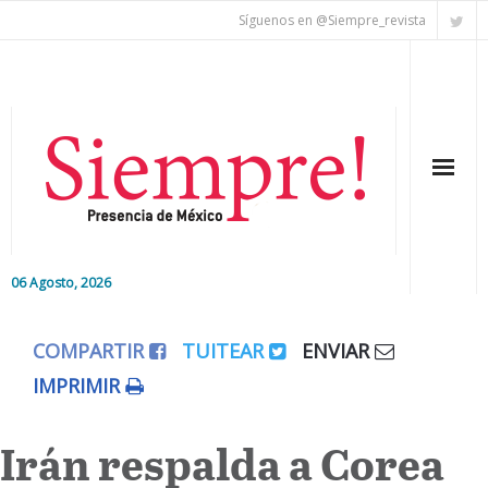
Síguenos en @Siempre_revista
06 Agosto, 2026
Inicio
COMPARTIR
TUITEAR
ENVIAR
Editorial
IMPRIMIR
Nacional
Irán respalda a Corea
Colaboradores