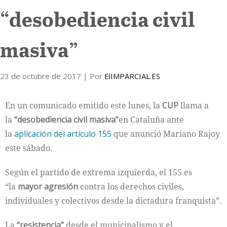
“desobediencia civil
Internacional
masiva”
Cultura
23 de octubre de 2017
| Por
ElIMPARCIAL.ES
En un comunicado emitido este lunes, la
CUP
llama a
la
“desobediencia civil masiva”
en Cataluña ante
la
aplicación del artículo 155
que anunció Mariano Rajoy
este sábado.
Según el partido de extrema izquierda, el 155 es
“la
mayor agresión
contra los derechos civiles,
individuales y colectivos desde la dictadura franquista”.
La
“resistencia”
desde el municipalismo y el