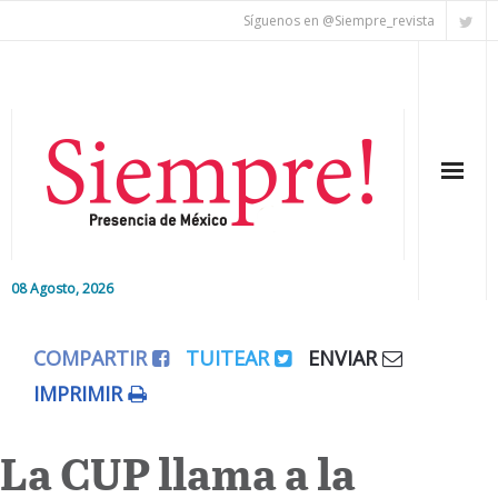
Síguenos en @Siempre_revista
08 Agosto, 2026
Inicio
COMPARTIR
TUITEAR
ENVIAR
Editorial
IMPRIMIR
Nacional
La CUP llama a la
Colaboradores