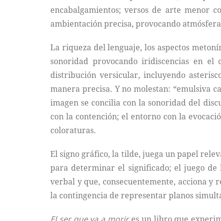
encabalgamientos; versos de arte menor co
ambientación precisa, provocando atmósfera
La riqueza del lenguaje, los aspectos metoní
sonoridad provocando iridiscencias en el c
distribución versicular, incluyendo asteris
manera precisa. Y no molestan: “emulsiva cali
imagen se concilia con la sonoridad del discu
con la contención; el entorno con la evocació
coloraturas.
El signo gráfico, la tilde, juega un papel rel
para determinar el significado; el juego de
verbal y que, consecuentemente, acciona y r
la contingencia de representar planos simultá
El ser que va a morir
es un libro que experim