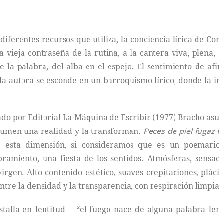
diferentes recursos que utiliza, la conciencia lírica de Co
 vieja contraseña de la rutina, a la cantera viva, plena
 de la palabra, del alba en el espejo. El sentimiento de af
 la autora se esconde en un barroquismo lírico, donde la
ado por Editorial La Máquina de Escribir (1977) Bracho asu
sumen una realidad y la transforman.
Peces de piel fugaz
e
e esta dimensión, si consideramos que es un poemario
ramiento, una fiesta de los sentidos. Atmósferas, sens
rgen. Alto contenido estético, suaves crepitaciones, plác
tre la densidad y la transparencia, con respiración limpia
talla en lentitud —“el fuego nace de alguna palabra le