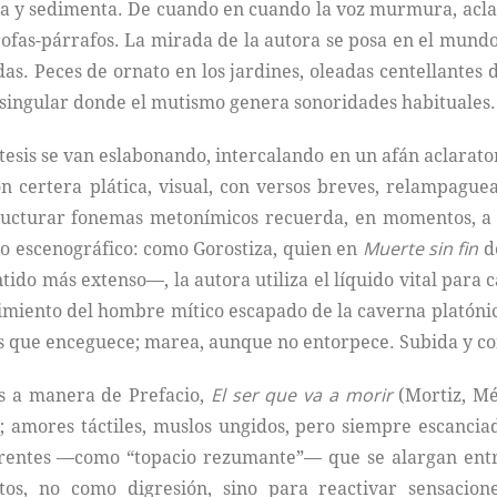
ia y sedimenta. De cuando en cuando la voz murmura, aclar
trofas-párrafos. La mirada de la autora se posa en el mundo
s. Peces de ornato en los jardines, oleadas centellantes d
singular donde el mutismo genera sonoridades habituales.
esis se van eslabonando, intercalando en un afán aclarator
con certera plática, visual, con versos breves, relampagu
structurar fonemas metonímicos recuerda, en momentos, 
o escenográfico: como Gorostiza, quien en
Muerte sin fin
de
tido más extenso—, la autora utiliza el líquido vital para 
imiento del hombre mítico escapado de la caverna platónica
s que enceguece; marea, aunque no entorpece. Subida y con
s a manera de Prefacio,
El ser que va a morir
(Mortiz, Mé
 amores táctiles, muslos ungidos, pero siempre escanciad
entes —como “topacio rezumante”— que se alargan entre 
stos, no como digresión, sino para reactivar sensacion