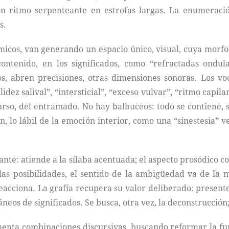
n ritmo serpenteante en estrofas largas. La enumeració
s.
micos, van generando un espacio único, visual, cuya morfos
ontenido, en los significados, como “refractadas ondula
cos, abren precisiones, otras dimensiones sonoras. Los v
dez salival”, “intersticial”, “exceso vulvar”, “ritmo capila
rso, del entramado. No hay balbuceos: todo se contiene, se 
n, lo lábil de la emoción interior, como una “sinestesia” 
evante: atiende a la sílaba acentuada; el aspecto prosódico
 las posibilidades, el sentido de la ambigüedad va de la
eacciona. La grafía recupera su valor deliberado: present
neos de significados. Se busca, otra vez, la deconstrucció
enta combinaciones discursivas, buscando reformar la fun