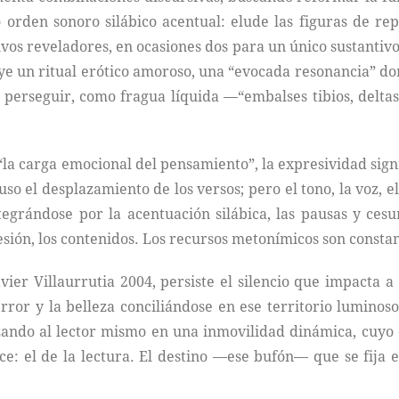
 orden sonoro silábico acentual: elude las figuras de re
tivos reveladores, en ocasiones dos para un único sustantiv
ye un ritual erótico amoroso, una “evocada resonancia” d
erseguir, como fragua líquida —“embalses tibios, deltas”
 “la carga emocional del pensamiento”, la expresividad sign
so el desplazamiento de los versos; pero el tono, la voz, e
tegrándose por la acentuación silábica, las pausas y ces
esión, los contenidos. Los recursos metonímicos son constan
vier Villaurrutia 2004, persiste el silencio que impacta 
 terror y la belleza conciliándose en ese territorio lumino
ando al lector mismo en una inmovilidad dinámica, cuyo 
: el de la lectura. El destino —ese bufón— que se fija e