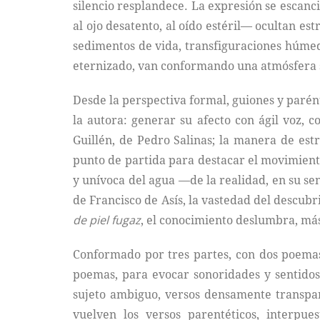
silencio resplandece. La expresión se escanc
al ojo desatento, al oído estéril— ocultan es
sedimentos de vida, transfiguraciones húmeda
eternizado, van conformando una atmósfera 
Desde la perspectiva formal, guiones y parént
la autora: generar su afecto con ágil voz, 
Guillén, de Pedro Salinas; la manera de e
punto de partida para destacar el movimient
y unívoca del agua —de la realidad, en su sen
de Francisco de Asís, la vastedad del descubr
de piel fugaz
, el conocimiento deslumbra, má
Conformado por tres partes, con dos poema
poemas, para evocar sonoridades y sentidos;
sujeto ambiguo, versos densamente transpar
vuelven los versos parentéticos, interpue