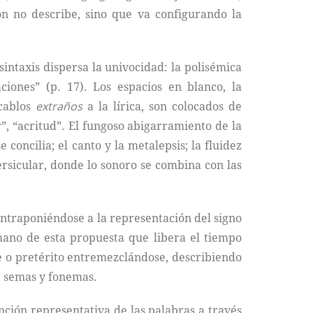
n no describe, sino que va configurando la
intaxis dispersa la univocidad: la polisémica
ciones” (p. 17). Los espacios en blanco, la
ocablos
extraños
a la lírica, son colocados de
r”, “acritud”. El fungoso abigarramiento de la
concilia; el canto y la metalepsis; la fluidez
versicular, donde lo sonoro se combina con las
 contraponiéndose a la representación del signo
 mano de esta propuesta que libera el tiempo
e o pretérito entremezclándose, describiendo
n; semas y fonemas.
ción representativa de las palabras a través