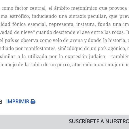
o como factor central, el ámbito metonímico que provoca
ema estrófico, induciendo una sintaxis peculiar, que pr
alidad fónica esencial, representa, instaura, funda una 
evedad de nieve” cuando desciende el ave entre las rocas. B
 el país se observa como velo de arena y donde la historia, e
endiado por manifestantes, sinécdoque de un país agónico, 
similar a la utilizada por la expresión judaica— tambié
 el manejo de la rabia de un perro, atacando a una mujer co
IMPRIMIR
SUSCRÍBETE A NUESTR