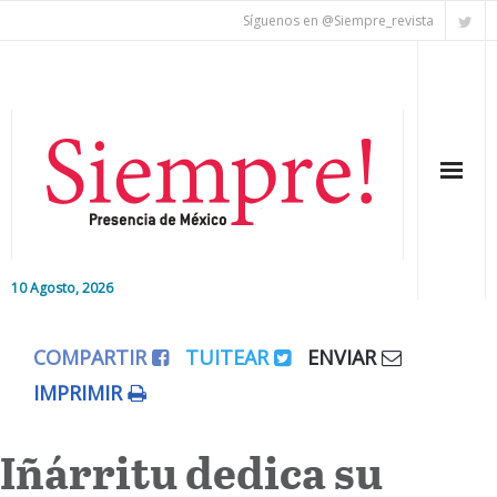
Síguenos en @Siempre_revista
10 Agosto, 2026
Inicio
COMPARTIR
TUITEAR
ENVIAR
Editorial
IMPRIMIR
Nacional
Iñárritu dedica su
Colaboradores