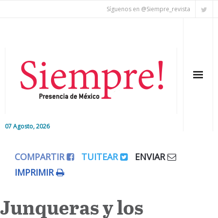
Síguenos en @Siempre_revista
07 Agosto, 2026
Inicio
COMPARTIR
TUITEAR
ENVIAR
Editorial
IMPRIMIR
Nacional
Junqueras y los
Colaboradores