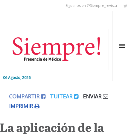
Síguenos en @Siempre_revista
06 Agosto, 2026
Inicio
COMPARTIR
TUITEAR
ENVIAR
Editorial
IMPRIMIR
Nacional
La aplicación de la
Colaboradores