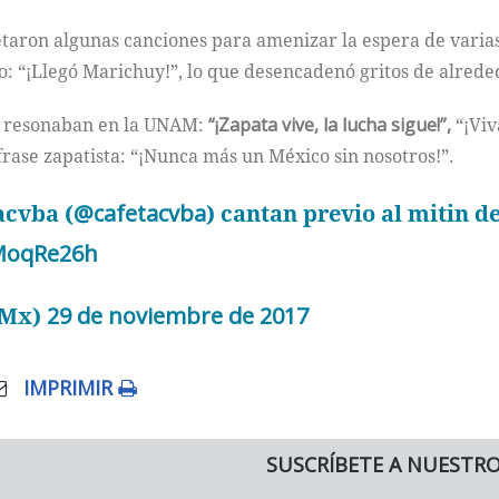
taron algunas canciones para amenizar la espera de varias 
o: “¡Llegó Marichuy!”, lo que desencadenó gritos de alrede
as resonaban en la UNAM:
“¡Zapata vive, la lucha sigue!”,
“¡Viv
 frase zapatista: “¡Nunca más un México sin nosotros!”.
acvba (
@cafetacvba
) cantan previo al mitin 
3MoqRe26h
_Mx)
29 de noviembre de 2017
IMPRIMIR
SUSCRÍBETE A NUESTR