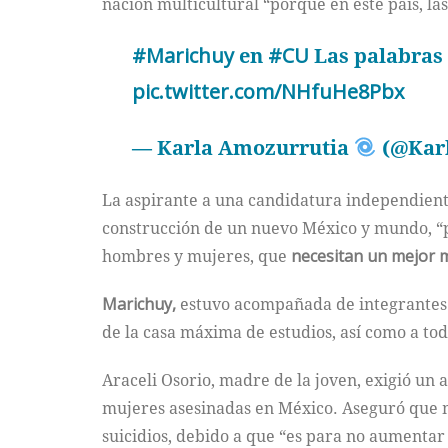
nación multicultural “porque en este país, la
#Marichuy
en
#CU
Las palabras 
pic.twitter.com/NHfuHe8Pbx
— Karla Amozurrutia
(@Kar
La aspirante a una candidatura independiente 
construcción de un nuevo México y mundo, “p
hombres y mujeres, que
necesitan un mejor 
Marichuy,
estuvo acompañada de integrantes 
de la casa máxima de estudios, así como a todo
Araceli Osorio, madre de la joven, exigió un a
mujeres asesinadas en México. Aseguró que m
suicidios, debido a que “es para no aumentar 