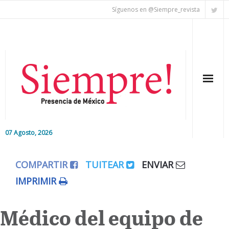
Síguenos en @Siempre_revista
07 Agosto, 2026
Inicio
COMPARTIR
TUITEAR
ENVIAR
Editorial
IMPRIMIR
Nacional
Médico del equipo de
Colaboradores