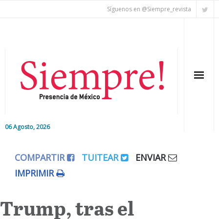
Síguenos en @Siempre_revista
06 Agosto, 2026
Inicio
COMPARTIR
TUITEAR
ENVIAR
Editorial
IMPRIMIR
Nacional
Trump, tras el
Colaboradores