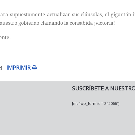
para supuestamente actualizar sus cláusulas, el gigantón
 nuestro gobierno clamando la consabida ¡victoria!
ente.
IMPRIMIR
SUSCRÍBETE A NUESTR
[mc4wp_form id=”245066″]