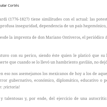
uilar Cortés
di (1776-1827) tiene similitudes con el actual: las potes
profusa inseguridad, dependencia de un país hegemónico, 
desde la imprenta de don Mariano Ontiveros, el periódico
E
stuvo con su perico, siendo éste quien le platicó que su
uerte que cuando se lo llevó un hambriento gavilán, no dejó 
 en eso nos asemejamos los mexicanos de hoy a los de aqu
rror gubernativo, económico, diplomático, educativo o pol
: ¡victoria!
 talentosas y, por ende, del ejercicio de una autocríti