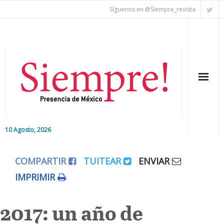
Síguenos en @Siempre_revista
10 Agosto, 2026
Inicio
COMPARTIR
TUITEAR
ENVIAR
Editorial
IMPRIMIR
Nacional
2017: un año de
Colaboradores