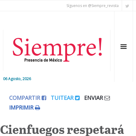
Síguenos en @Siempre_revista
06 Agosto, 2026
Inicio
COMPARTIR
TUITEAR
ENVIAR
Editorial
IMPRIMIR
Nacional
Cienfuegos respetará
Colaboradores