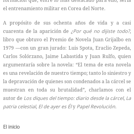
formación que, entre lo más destacado para ello, sería
el entrenamiento militar en Corea del Norte.
A propósito de sus ochenta años de vida y a casi
cuarenta de la aparición de
¿Por qué no dijiste todo?
,
libro que obtuvo el Premio de Novela Juan Grijalbo en
1979 —con un gran jurado: Luis Spota, Eraclio Zepeda,
Carlos Solórzano, Jaime Labastida y Juan Rulfo, quien
argumentaría sobre la novela: “El tema de esta novela
es una revelación de nuestro tiempo; tanto lo siniestro y
la depravación de quienes son condenados a la cárcel se
muestran en toda su brutalidad”, charlamos con el
autor de
Los diques del tiempo: diario desde la cárcel
,
La
patria celestial
,
El de ayer es Él
y
Papel Revolución
.
El inicio