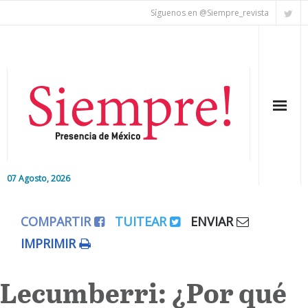
Síguenos en @Siempre_revista
07 Agosto, 2026
Inicio
COMPARTIR
TUITEAR
ENVIAR
Editorial
IMPRIMIR
Nacional
Lecumberri: ¿Por qué
Colaboradores