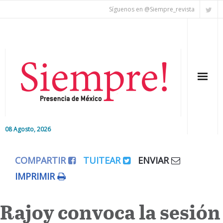
Síguenos en @Siempre_revista
08 Agosto, 2026
Inicio
COMPARTIR
TUITEAR
ENVIAR
Editorial
IMPRIMIR
Nacional
Rajoy convoca la sesión
Colaboradores