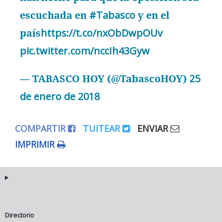
escuchada en
#Tabasco
y en el
país
https://t.co/nxObDwpOUv
pic.twitter.com/nccIh43Gyw
— TABASCO HOY (@TabascoHOY)
25
de enero de 2018
COMPARTIR
TUITEAR
ENVIAR
IMPRIMIR
Directorio