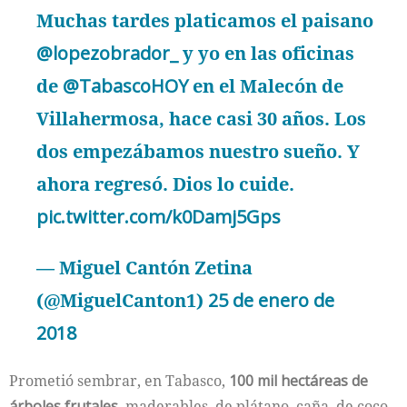
Muchas tardes platicamos el paisano
@lopezobrador_
y yo en las oficinas
de
@TabascoHOY
en el Malecón de
Villahermosa, hace casi 30 años. Los
dos empezábamos nuestro sueño. Y
ahora regresó. Dios lo cuide.
pic.twitter.com/k0Damj5Gps
— Miguel Cantón Zetina
(@MiguelCanton1)
25 de enero de
2018
Prometió sembrar, en Tabasco,
100 mil hectáreas de
árboles frutales,
maderables, de plátano, caña, de coco,