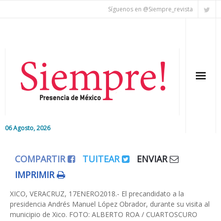
Síguenos en @Siempre_revista
06 Agosto, 2026
Inicio
COMPARTIR
TUITEAR
ENVIAR
Editorial
IMPRIMIR
Nacional
XICO, VERACRUZ, 17ENERO2018.- El precandidato a la
presidencia Andrés Manuel López Obrador, durante su visita al
municipio de Xico. FOTO: ALBERTO ROA / CUARTOSCURO
Colaboradores