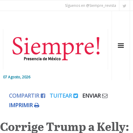
Síguenos en @Siempre_revista
07 Agosto, 2026
Inicio
COMPARTIR
TUITEAR
ENVIAR
Editorial
IMPRIMIR
Nacional
Corrige Trump a Kelly:
Colaboradores