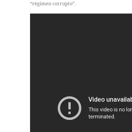
“régimen corrupto”.