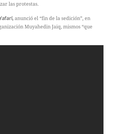
zar las protestas.
afarí,
anunció el “fin de la sedición”, en
organización Muyahedin Jaiq, mismos “que