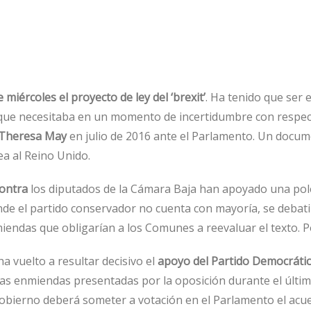
iércoles el proyecto de ley del ‘
brexit’
. Ha tenido que ser 
que necesitaba en un momento de incertidumbre con respecto 
Theresa May
en julio de 2016 ante el Parlamento. Un docum
a al Reino Unido.
contra
los diputados de la Cámara Baja han apoyado una po
donde el partido conservador no cuenta con mayoría, se debatir
iendas que obligarían a los Comunes a reevaluar el texto. 
a vuelto a resultar decisivo el
apoyo del Partido Democrátic
 las enmiendas presentadas por la oposición durante el últi
Gobierno deberá someter a votación en el Parlamento el acu