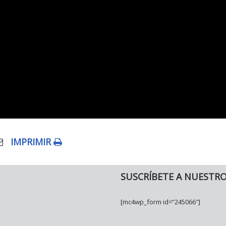
IMPRIMIR
SUSCRÍBETE A NUESTR
[mc4wp_form id=”245066″]