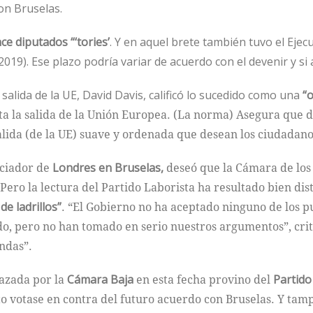
on Bruselas.
ce diputados “‘tories’
. Y en aquel brete también tuvo el Ejec
 2019). Ese plazo podría variar de acuerdo con el devenir y s
a salida de la UE, David Davis, calificó lo sucedido como una
“o
nta la salida de la Unión Europea. (La norma) Asegura que 
alida (de la UE) suave y ordenada que desean los ciudadano
ociador de
Londres en Bruselas,
deseó que la Cámara de los
ero la lectura del Partido Laborista ha resultado bien dis
e ladrillos”
. “El Gobierno no ha aceptado ninguno de los p
do, pero no han tomado en serio nuestros argumentos”, cri
ndas”.
azada por la
Cámara Baja
en esta fecha provino del
Partido
nto votase en contra del futuro acuerdo con Bruselas. Y tam