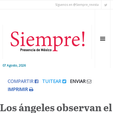
Síguenos en @Siempre_revista
07 Agosto, 2026
Inicio
COMPARTIR
TUITEAR
ENVIAR
Editorial
IMPRIMIR
Nacional
Los ángeles observan el
Colaboradores