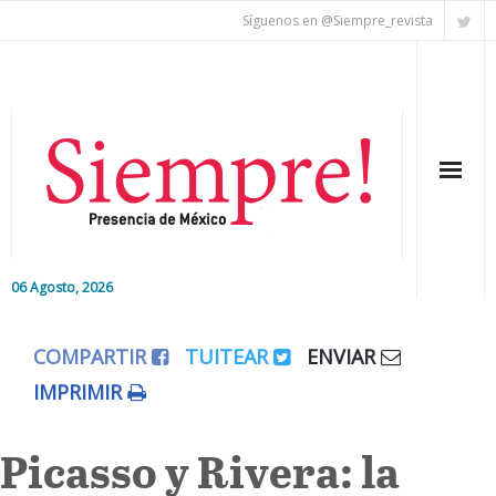
Síguenos en @Siempre_revista
06 Agosto, 2026
Inicio
COMPARTIR
TUITEAR
ENVIAR
Editorial
IMPRIMIR
Nacional
Picasso y Rivera: la
Colaboradores