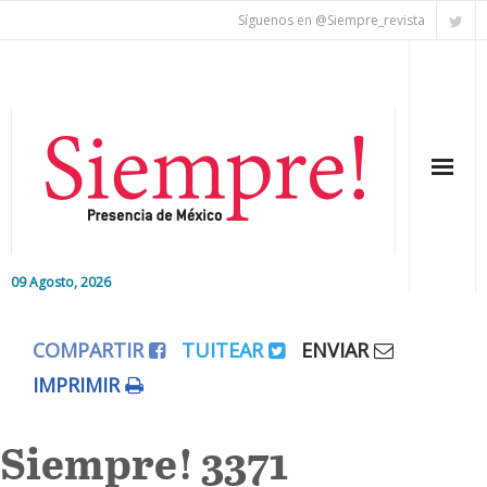
Síguenos en @Siempre_revista
09 Agosto, 2026
Inicio
COMPARTIR
TUITEAR
ENVIAR
Editorial
IMPRIMIR
Nacional
Siempre! 3371
Colaboradores