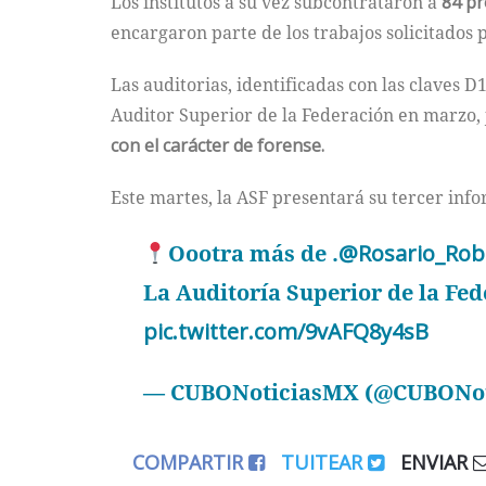
Los institutos a su vez subcontrataron a
84 p
encargaron parte de los trabajos solicitados 
Las auditorias, identificadas con las claves 
Auditor Superior de la Federación en marzo, ju
con el carácter de forense.
Este martes, la ASF presentará su tercer info
Oootra más de .
@Rosario_Rob
La Auditoría Superior de la Fed
pic.twitter.com/9vAFQ8y4sB
— CUBONoticiasMX (@CUBONo
COMPARTIR
TUITEAR
ENVIAR