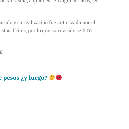
sas fantasma, a quienes, en algunos casos, les
asado y su realización fue autorizada por el
tos ilícitos, por lo que su revisión se
hizo
6.
e pesos ¿y luego?