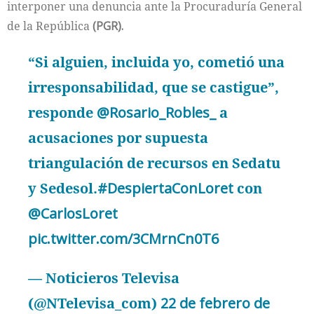
interponer una denuncia ante la Procuraduría General
de la República
(PGR).
“Si alguien, incluida yo, cometió una
irresponsabilidad, que se castigue”,
responde
@Rosario_Robles_
a
acusaciones por supuesta
triangulación de recursos en Sedatu
y Sedesol.
#DespiertaConLoret
con
@CarlosLoret
pic.twitter.com/3CMrnCn0T6
— Noticieros Televisa
(@NTelevisa_com)
22 de febrero de