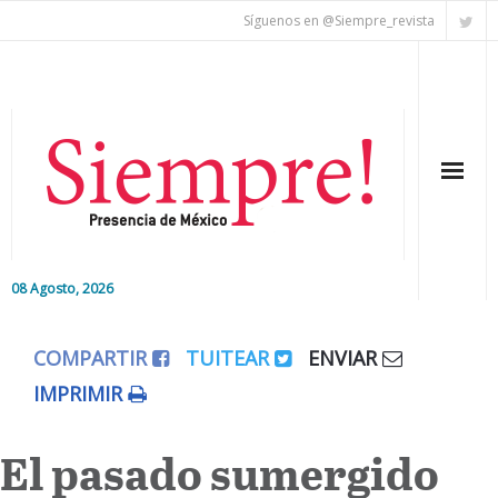
Síguenos en @Siempre_revista
08 Agosto, 2026
Inicio
COMPARTIR
TUITEAR
ENVIAR
Editorial
IMPRIMIR
Nacional
El pasado sumergido
Colaboradores