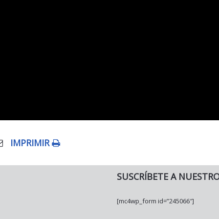
IMPRIMIR
SUSCRÍBETE A NUESTR
[mc4wp_form id=”245066″]