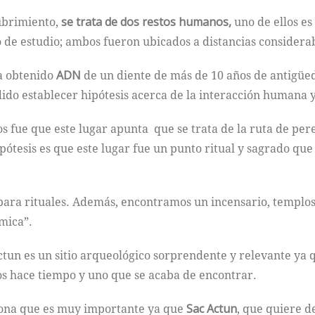
ubrimiento,
se trata de dos restos humanos,
uno de ellos es
de estudio; ambos fueron ubicados a distancias considerab
ha obtenido
ADN
de un diente de más de 10 años de antigüe
do establecer hipótesis acerca de la interacción humana y 
gos fue que este lugar apunta que se trata de la ruta de p
ipótesis es que este lugar fue un punto ritual y sagrado que
 para rituales. Además, encontramos un incensario, templos
mica”.
ctun es un sitio arqueológico sorprendente y relevante ya q
s hace tiempo y uno que se acaba de encontrar.
a zona que es muy importante ya que
Sac Actun
, que quiere d