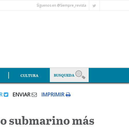
Síguenos en @Siempre_revista
CULTURA
AR
ENVIAR
IMPRIMIR
ico submarino más