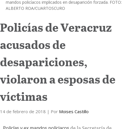
mandos policíacos implicados en desaparición forzada. FOTO:
ALBERTO ROA/CUARTOSCURO
Internacional
Policías de Veracruz
Cultura
acusados de
desapariciones,
violaron a esposas de
víctimas
14 de febrero de 2018
| Por
Moises Castillo
Policías y ex mandos policiacos
de la Secretaría de