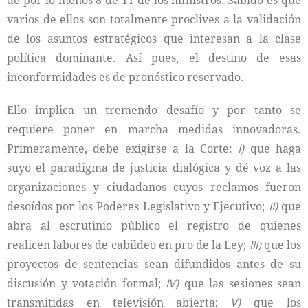
de por lo menos 8 de 11 de los ministros. Sabido es que
varios de ellos son totalmente proclives a la validación
de los asuntos estratégicos que interesan a la clase
política dominante. Así pues, el destino de esas
inconformidades es de pronóstico reservado.
Ello implica un tremendo desafío y por tanto se
requiere poner en marcha medidas innovadoras.
Primeramente, debe exigirse a la Corte:
I)
que haga
suyo el paradigma de justicia dialógica y dé voz a las
organizaciones y ciudadanos cuyos reclamos fueron
desoídos por los Poderes Legislativo y Ejecutivo;
II)
que
abra al escrutinio público el registro de quienes
realicen labores de cabildeo en pro de la Ley;
III)
que los
proyectos de sentencias sean difundidos antes de su
discusión y votación formal;
IV)
que las sesiones sean
transmitidas en televisión abierta;
V)
que los