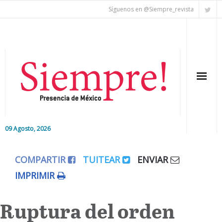
Síguenos en @Siempre_revista
09 Agosto, 2026
Inicio
COMPARTIR
TUITEAR
ENVIAR
Editorial
IMPRIMIR
Nacional
Ruptura del orden
Colaboradores