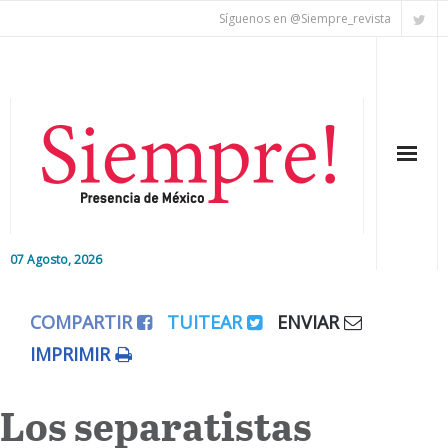
Síguenos en @Siempre_revista
07 Agosto, 2026
Inicio
COMPARTIR
TUITEAR
ENVIAR
Editorial
IMPRIMIR
Nacional
Los separatistas
Colaboradores