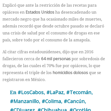
Explicó que ante la restricción de las recetas para
opiáceos en
Estados Unidos
ha desencadenado un
mercado negro que ha ocasionado miles de muertes,
además recordó que desde octubre pasado se declaró
una crisis de salud por el consumo de drogas en ese
país, sobre todo por el consumo de la amapola.
Al citar cifras estadounidenses, dijo que en 2016
fallecieron cerca de
64 mil personas
por sobredosis de
drogas, de las cuales el 70% fue por opiáceos, lo que
representa el triple de los
homicidios dolosos
que se
registraron en México.
En
#LosCabos
,
#LaPaz
,
#Tecomán
,
#Manzanillo
,
#Colima
,
#Cancún
,
#CDJuarez
,
#Chihuahua
,
#Ocotlán