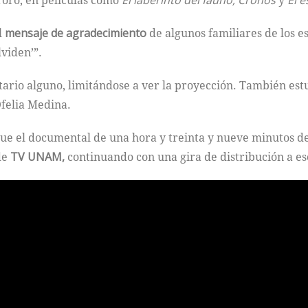
Toro, en películas como
El laberinto del fauno, Cronos
y
El e
l
mensaje de agradecimiento
de algunos familiares de los es
viden’”.
ario alguno, limitándose a ver la proyección. También est
Ofelia Medina.
que el documental de una hora y treinta y nueve minutos d
de
TV UNAM,
continuando con una gira de distribución a esc