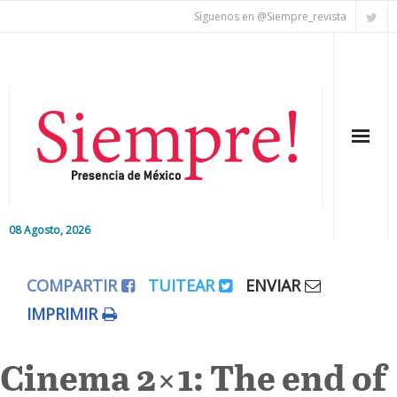
Síguenos en @Siempre_revista
08 Agosto, 2026
Inicio
COMPARTIR
TUITEAR
ENVIAR
Editorial
IMPRIMIR
Nacional
Cinema 2×1: The end of
Colaboradores