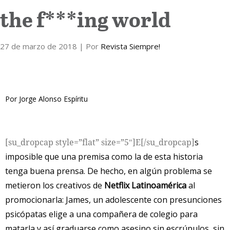
the f***ing world
Internacional
27 de marzo de 2018
Cultura
| Por
Revista Siempre!
Por Jorge Alonso Espíritu
[su_dropcap style=”flat” size=”5″]E[/su_dropcap]
s
imposible que una premisa como la de esta historia
tenga buena prensa. De hecho, en algún problema se
metieron los creativos de
Netflix Latinoamérica
al
promocionarla: James, un adolescente con presunciones
psicópatas elige a una compañera de colegio para
matarla y así graduarse como asesino sin escrúpulos, sin