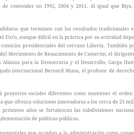
s de contender en 1992, 2004 y 2011. Al igual que Biya,
didatos que terminen con los resultados tradicionales e
 Eto’o, aunque difícil en la práctica por su actividad dep
omicios presidenciales del cercano Liberia. También pod
 del Movimiento de Renacimiento de Camerún; el dirigente
la Alianza para la Democracia y el Desarrollo, Garga Ha
ado internacional Bernard Muna, el profesor de derecho
 proyectos sociales diferentes como mantener el orden 
a que ofrezca soluciones innovadoras a los cerca de 25 m
 próximos años se fortalezcan las subdivisiones naciona
lementación de políticas públicas.
rnamentales que accedan a la administración como consec