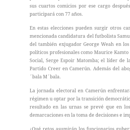
sus cuartos comicios por ese cargo despué
participará con 77 años.
En estas elecciones pueden surgir otros can
mencionada candidatura del futbolista Samuel
del también exjugador George Weah en los c
políticos profesionales como Maurice Kamto
Social, Serge Espoir Matomba; el líder de 
Partido Creer en Camerún. Además del abog
´bala M´bala.
La jornada electoral en Camerún enfrentará
régimen u optar por la transición democrátic
resultado en las urnas se prevé que en los
demarcaciones en la toma de decisiones e imp
¿Qué retos asumirán los funcionarios gube