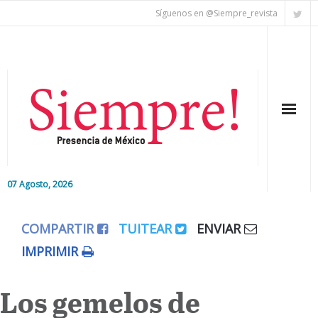
Síguenos en @Siempre_revista
07 Agosto, 2026
Inicio
COMPARTIR
TUITEAR
ENVIAR
Editorial
IMPRIMIR
Nacional
Los gemelos de
Colaboradores