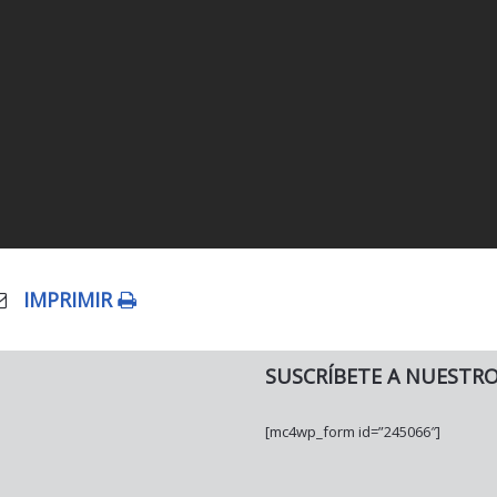
IMPRIMIR
SUSCRÍBETE A NUESTR
[mc4wp_form id=”245066″]