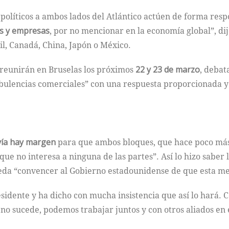
olíticos a ambos lados del Atlántico actúen de forma res
os y empresas
, por no mencionar en la economía global”, dij
l, Canadá, China, Japón o México.
e reunirán en Bruselas los próximos
22 y 23 de marzo
, debat
rbulencias comerciales” con una respuesta proporcionada y 
vía hay margen
para que ambos bloques, que hace poco más
que no interesa a ninguna de las partes”. Así lo hizo saber
eda “convencer al Gobierno estadounidense de que esta me
esidente y ha dicho con mucha insistencia que así lo hará.
 no sucede, podemos trabajar juntos y con otros aliados en