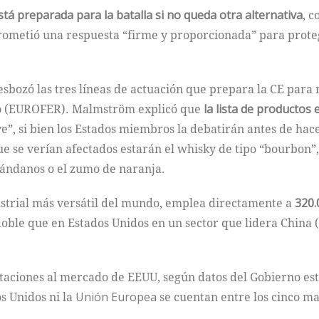
stá preparada para la batalla si no queda otra alternativa
, 
rometió una respuesta “firme y proporcionada” para protege
esbozó las tres líneas de actuación que prepara la CE para
o (EUROFER). Malmström explicó que
la lista de productos
e”, si bien los Estados miembros la debatirán antes de ha
e se verían afectados estarán el whisky de tipo “bourbon”
rándanos o el zumo de naranja.
dustrial más versátil del mundo, emplea directamente a
320.
doble que en Estados Unidos en un sector que lidera China (
rtaciones al mercado de EEUU, según datos del Gobierno es
os Unidos ni la
Unión
Europea
se cuentan entre los cinco m